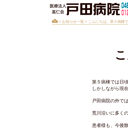
>
お知らせ一覧
> こんにちは。第５病棟
こ
第５病棟では日
しかしながら現
戸田病院の外で
荒川沿いに多く
患者様も、今後