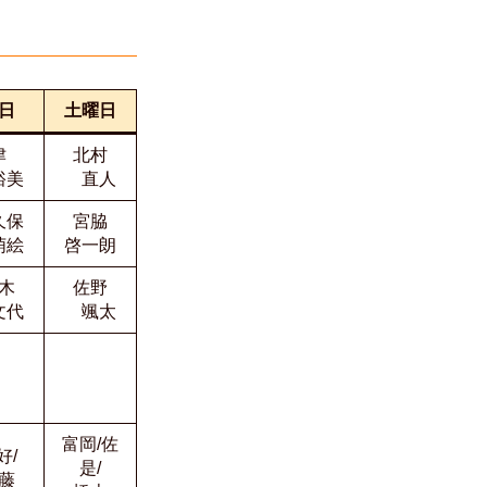
曜日
土曜日
津
北村
美
直人
久保
宮脇
絵
啓一朗
木
佐野
代
颯太
富岡/佐
好/
是/
藤