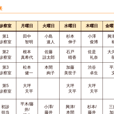
来
診察室
月曜日
火曜日
水曜日
木曜日
金
第1
田中
小島
杉本
小澤
興
診察室
智明
速人
伸子
俊博
裕
第2
根本
佐藤
石戸
佐是
大
診察室
真希代
諒太郎
晴香
礼奈
萌
第3
松本
本間
加藤
渋谷
平
診察室
健一
絢子
美世子
卓生
文
第5
大坪
大坪
大坪
診察室
天平
天平
天平
平木/藤
初診
小澤/
興津/
杉本/
三
井/
担当
藤井
本間
藤井
加