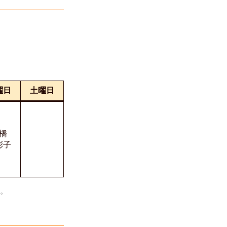
曜日
土曜日
橋
子
い。