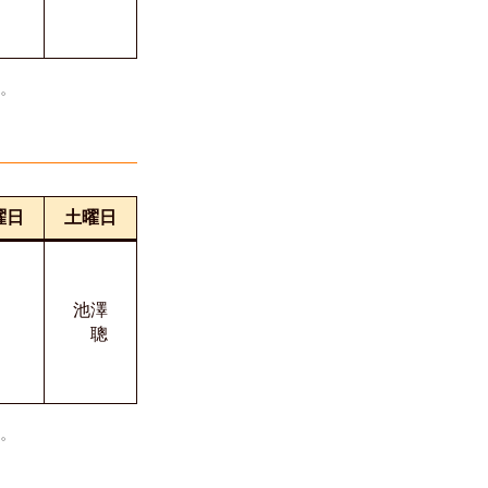
い。
曜日
土曜日
池澤
聰
い。