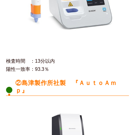
検査時間 ：13分以内
陽性一致率：93.3％
②島津製作所社製 『ＡｕｔｏＡｍ
ｐ』