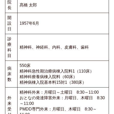
院
髙橋 太郎
長
開
設
1957年6月
日
診
療
精神科、神経科、内科、皮膚科、歯科
科
目
550床
病
精神科急性期治療病棟入院料1（110床）
床
精神科療養病棟入院料（60床）
数
精神病棟入院基本料15対1（380床）
精神科外来：月曜日～土曜日 8:30～11:00
外
おとなの発達障害外来：月曜日、木曜日 8:30
来
～11:00
受
PMDD専門外来：月曜日、木曜日 8:30～