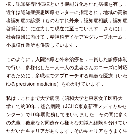
棟，認知症専門病棟という機能分化された病棟を有し，
近年は認知症疾患医療センターに指定され，地域の高齢
者認知症の診療（ものわすれ外来，認知症相談，認知症
啓発活動）に注力して現在に至っています．さらには，
社会復帰に向けて，精神科デイケアやグループホーム，
小規模作業所も併設しています．
このように，入院治療と外来治療を，一貫した診療体制
で行い，多様化した一人一人の患者さんのニーズに対応
するために，多職種でアプローチする精緻な医療（いわ
ゆるprecision medicine）を心がけています．
私は，これまで大学病院（昭和大学と東京女子医科大
学）で約30年，総合病院（JCHO東京新宿メディカルセ
ンター）で10年弱勤務してまいりました．その間に多く
の先輩，後輩など同僚から様々な知識と経験を分けてい
ただいたキャリアがあります．そのキャリアをうまく生