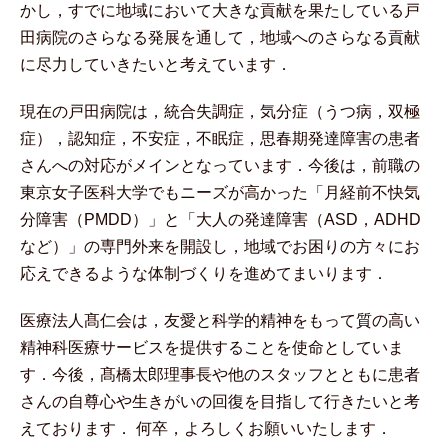
かし，すでに地域において大きな貢献を果たしている戸
田病院のさらなる発展を通して，地域へのさらなる貢献
に尽力していきたいと考えています．
現在の戸田病院は，統合失調症，気分症（うつ病，双極
症），認知症，不安症，不眠症，思春期発達障害の患者
さんへの対応がメインとなっています．今後は，前職の
東京女子医科大学でもニーズが高かった「月経前不快気
分障害（PMDD）」と「大人の発達障害（ASD，ADHD
など）」の専門外来を開設し，地域でお困りの方々にお
応えできるような体制づくりを進めてまいります．
医療法人髙仁会は，友愛と科学的精神をもって質の高い
精神科医療サービスを提供することを使命としていま
す．今後，髙橋太郎理事長や他のスタッフとともに患者
さんの自尊心や生きがいの回復を目指して行きたいと考
えております． 何卒，よろしくお願いいたします．