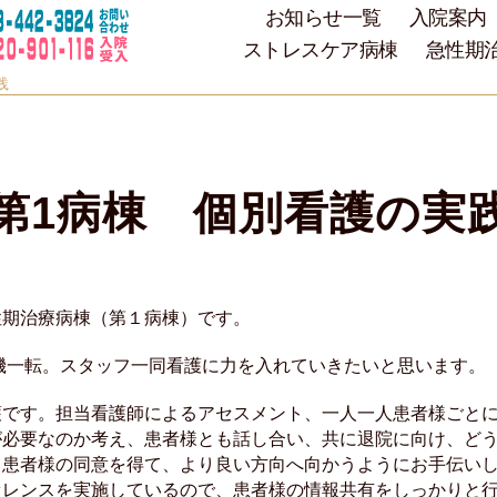
お知らせ一覧
入院案内
ストレスケア病棟
急性期
践
第1病棟 個別看護の実
性期治療病棟（第１病棟）です。
心機一転。スタッフ一同看護に力を入れていきたいと思います。
護です。担当看護師によるアセスメント、一人一人患者様ごと
が必要なのか考え、患者様とも話し合い、共に退院に向け、ど
、患者様の同意を得て、より良い方向へ向かうようにお手伝い
ァレンスを実施しているので、患者様の情報共有をしっかりと