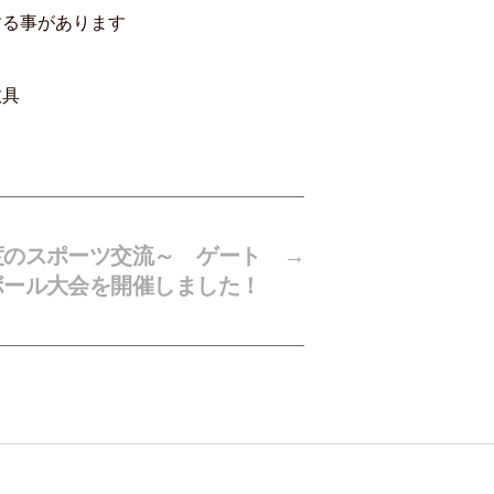
する事があります
具
度のスポーツ交流～ ゲート
→
ボール大会を開催しました！