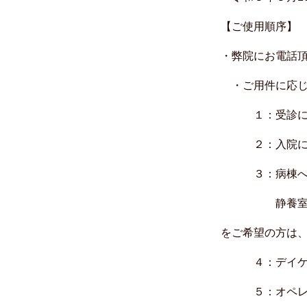
【ご使用順序】
・弊院にお電話
・ご用件に応じ
１：受診につ
２：入院につ
３：病棟への
静養室をご希望
をご希望の方は
４：デイケア
５：オペレー