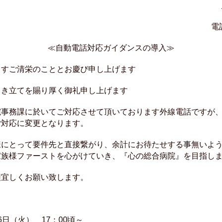
戸田病院 事
話：048-442-
≪自動電話対応ガイダンスの導入≫
ますご清栄のこととお慶び申し上げます
引き立てを賜り厚く御礼申し上げます
院事務課に於いてご対応させて頂いております外線電話ですが
ご対応に変更となります。
様にとって要件先と直接繋がり、余計にお待たせする事無いよ
家族様ファーストを心がけていき、『心の総合病院』を目指し
程宜しくお願い致します。
】
日（火） 17：00頃～