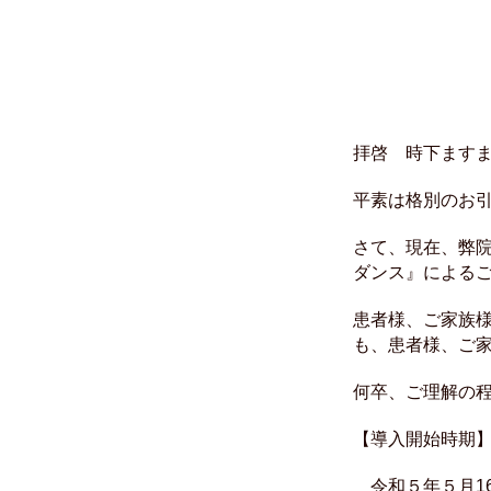
電
拝啓 時下ます
平素は格別のお
さて、現在、弊
ダンス』による
患者様、ご家族
も、患者様、ご
何卒、ご理解の
【導入開始時期
令和５年５月16