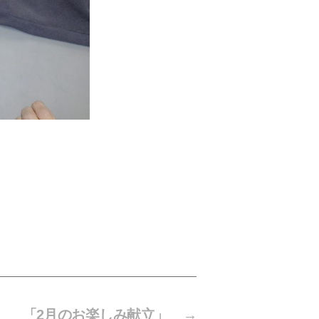
「2月のお楽しみ献立」
→