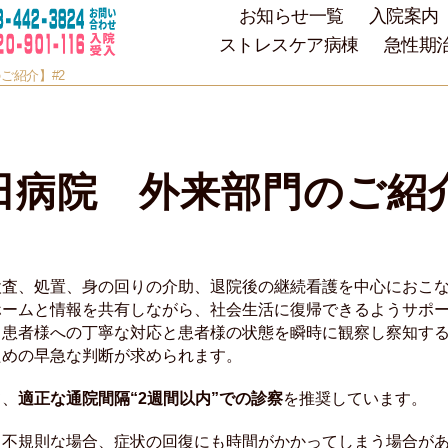
お知らせ一覧
入院案内
ストレスケア病棟
急性期
ご紹介】#2
田病院 外来部門のご紹介
検査、処置、身の回りの介助、退院後の継続看護を中心におこ
ホームと情報を共有しながら、社会生活に復帰できるようサポ
、患者様への丁寧な対応と患者様の状態を瞬時に観察し察知す
ための早急な判断が求められます。
て、
適正な通院間隔“2週間以内”での診察
を推奨しています。
、不規則な場合、症状の回復にも時間がかかってしまう場合が