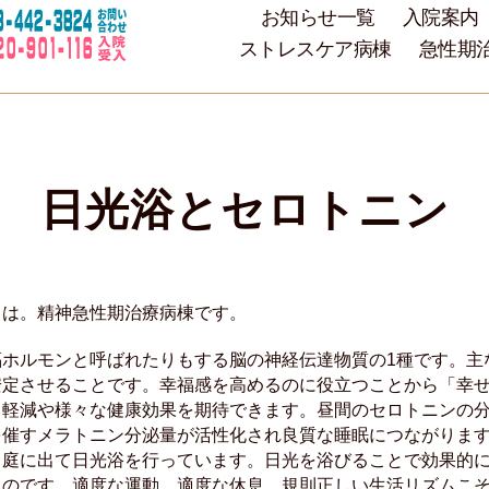
お知らせ一覧
入院案内
ストレスケア病棟
急性期
日光浴とセロトニン
ちは。精神急性期治療病棟です。
福ホルモンと呼ばれたりもする脳の神経伝達物質の1種です。主
安定させることです。幸福感を高めるのに役立つことから「幸
ス軽減や様々な健康効果を期待できます。昼間のセロトニンの
を催すメラトニン分泌量が活性化され良質な睡眠につながります
中庭に出て日光浴を行っています。日光を浴びることで効果的
るのです。適度な運動、適度な休息、規則正しい生活リズムこ