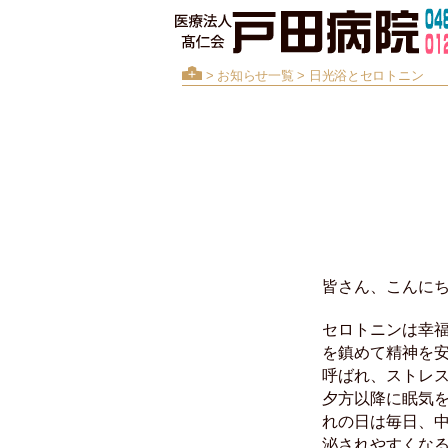
>
お知らせ一覧
> 日光浴とセロトニン
皆さん、こんに
セロトニンは幸
を鎮めて精神を
呼ばれ、ストレ
夕方以降に眠気
れの日は毎日、
泌されやすくな