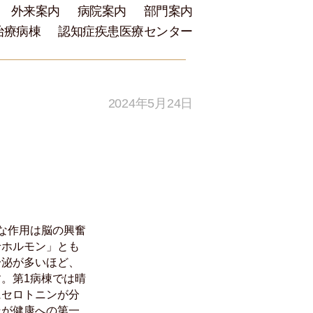
外来案内
病院案内
部門案内
治療病棟
認知症疾患医療センター
2024年5月24日
な作用は脳の興奮
せホルモン」とも
分泌が多いほど、
。第1病棟では晴
にセロトニンが分
そが健康への第一