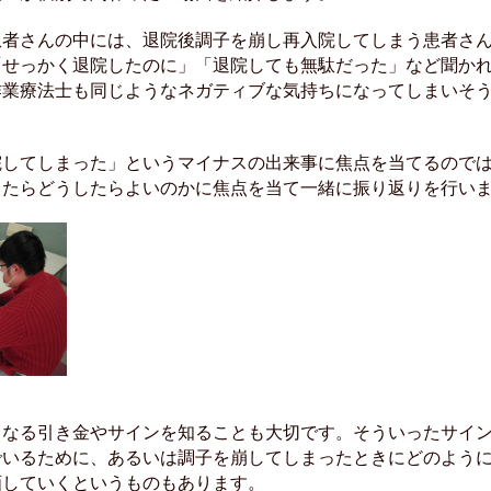
患者さんの中には、退院後調子を崩し再入院してしまう患者さ
「せっかく退院したのに」「退院しても無駄だった」など聞か
作業療法士も同じようなネガティブな気持ちになってしまいそ
院してしまった」というマイナスの出来事に焦点を当てるので
ったらどうしたらよいのかに焦点を当て一緒に振り返りを行い
くなる引き金やサインを知ることも大切です。そういったサイ
でいるために、あるいは調子を崩してしまったときにどのよう
画していくというものもあります。