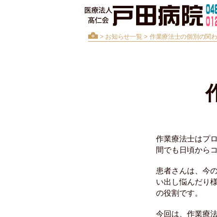
>
お知らせ一覧
> 作業療法士の個別の関
作業療法士はプ
間でも日頃から
患者さんは、今
い出し悩んだり
の役割です。
今回は、作業療