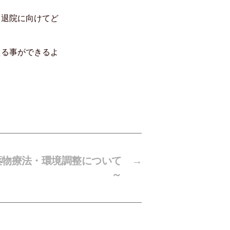
ら退院に向けてど
える事ができるよ
薬物療法・環境調整について
→
～