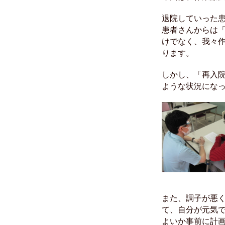
退院していった
患者さんからは
けでなく、我々
ります。
しかし、「再入
ような状況にな
また、調子が悪
て、自分が元気
よいか事前に計