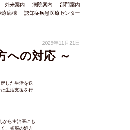
外来案内
病院案内
部門案内
治療病棟
認知症疾患医療センター
2025年11月21日
方への対応 ～
安定した生活を送
せた生活支援を行
んから主治医にも
強く、頓服の処方