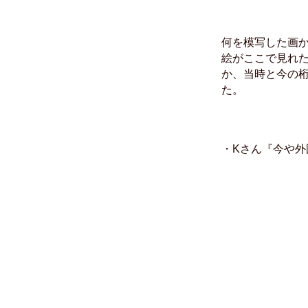
何を模写した画
絵がここで見れ
か、当時と今の
た。
・Kさん『今や