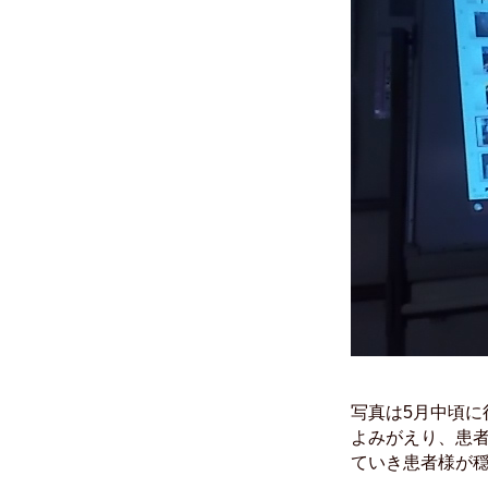
写真は5月中頃
よみがえり、患
ていき患者様が