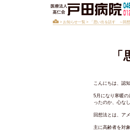
>
お知らせ一覧
> 「思い出を話す ～回
「
こんにちは、認
5月になり寒暖
ったのか、心な
回想法とは、ア
主に高齢者を対