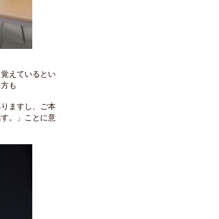
く覚えているとい
る方も
ありますし、ご本
話す。」ことに意