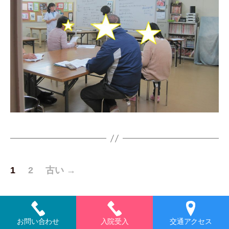
投
1
2
古い
→
稿
の
お問い合わせ
入院受入
交通アクセス
ペ